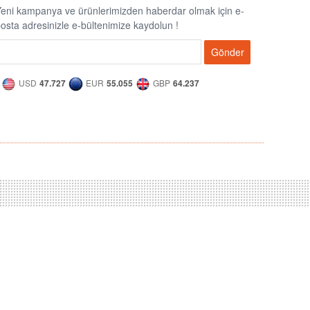
eni kampanya ve ürünlerimizden haberdar olmak için e-
osta adresinizle e-bültenimize kaydolun !
Gönder
USD
47.727
EUR
55.055
GBP
64.237