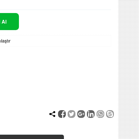
 Al
ılaştır