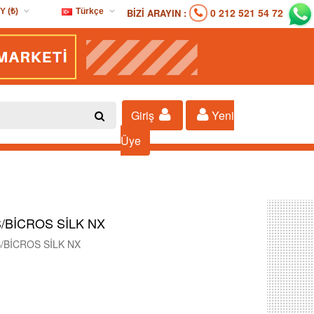
0 212 521 54 72
BİZİ ARAYIN :
Y (₺)
Türkçe
D ($)
Türkçe
R (€)
Y (₺)
P (£)
Giriş
Yeni
Üye
/BİCROS SİLK NX
/BİCROS SİLK NX