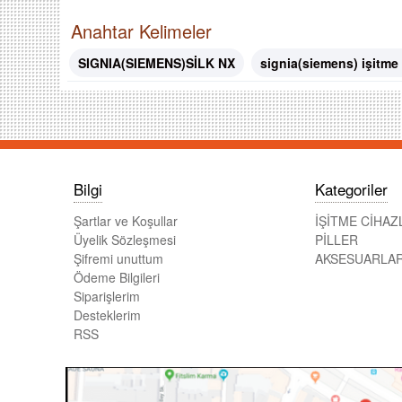
Anahtar Kelimeler
SIGNIA(SIEMENS)SİLK NX
signia(siemens) işitme c
Bilgi
Kategoriler
Şartlar ve Koşullar
İŞİTME CİHAZ
Üyelik Sözleşmesi
PİLLER
Şifremi unuttum
AKSESUARLA
Ödeme Bilgileri
Siparişlerim
Desteklerim
RSS