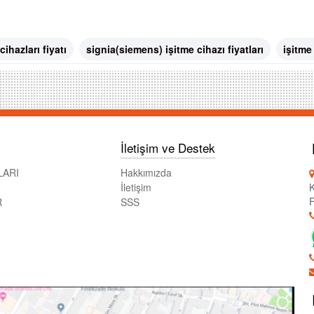
ihazları fiyatı
signia(siemens) işitme cihazı fiyatları
işitme
İletişim ve Destek
LARI
Hakkımızda
İletişim
K
F
R
SSS