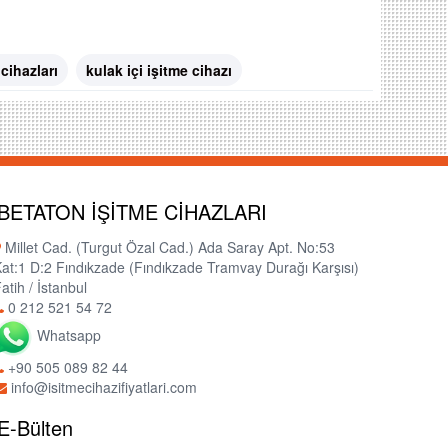
 cihazları
kulak içi işitme cihazı
BETATON İŞİTME CİHAZLARI
Millet Cad. (Turgut Özal Cad.) Ada Saray Apt. No:53
at:1 D:2 Fındıkzade (Fındıkzade Tramvay Durağı Karşısı)
atih / İstanbul
0 212 521 54 72
Whatsapp
+90 505 089 82 44
info@isitmecihazifiyatlari.com
E-Bülten