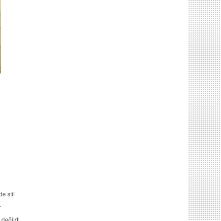
e stil
.
 değildi