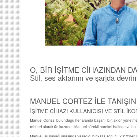
O, BİR İŞİTME CİHAZINDAN D
Stil, ses aktarımı ve şarjda devri
MANUEL CORTEZ İLE TANIŞIN
İŞİTME CİHAZI KULLANICISI VE STİL İK
Manuel Cortez, bulunduğu her alanda başarılı bir; aktör, yönetm
rehberi olarak ün kazandı. Manuel sürekli hareket halinde ve bu
Manuel, su kayağı sırasında yaşadığı bir kaza sonucu 2012’den be