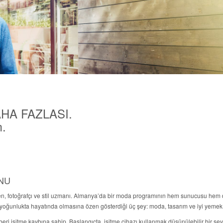
AHA FAZLASI.
m.
ONU
en, fotoğrafçı ve stil uzmanı. Almanya’da bir moda programının hem sunucusu hem d
 yoğunlukta hayatında olmasına özen gösterdiği üç şey: moda, tasarım ve iyi yemek
ri işitme kaybına sahip. Başlangıçta, işitme cihazı kullanmak düşünülebilir bir şey