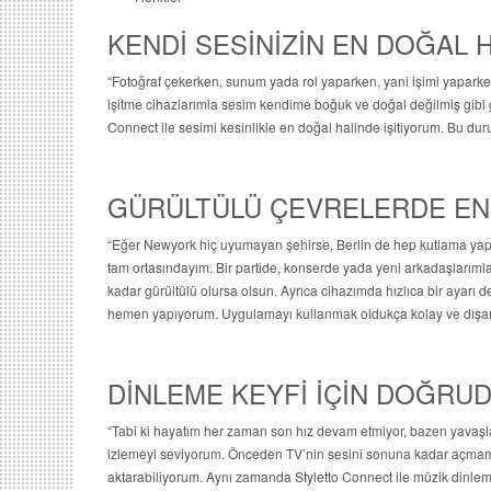
KENDİ SESİNİZİN EN DOĞAL H
“Fotoğraf çekerken, sunum yada rol yaparken, yani işimi yaparken
işitme cihazlarımla sesim kendime boğuk ve doğal değilmiş gibi ge
Connect ile sesimi kesinlikle en doğal halinde işitiyorum. Bu dur
GÜRÜLTÜLÜ ÇEVRELERDE EN
“Eğer Newyork hiç uyumayan şehirse, Berlin de hep kutlama yapa
tam ortasındayım. Bir partide, konserde yada yeni arkadaşlarıml
kadar gürültülü olursa olsun. Ayrıca cihazımda hızlıca bir ayarı
hemen yapıyorum. Uygulamayı kullanmak oldukça kolay ve dışar
DİNLEME KEYFİ İÇİN DOĞRUD
“Tabi ki hayatım her zaman son hız devam etmiyor, bazen yavaşl
izlemeyi seviyorum. Önceden TV’nin sesini sonuna kadar açmam 
aktarabiliyorum. Aynı zamanda Styletto Connect ile müzik dinlem