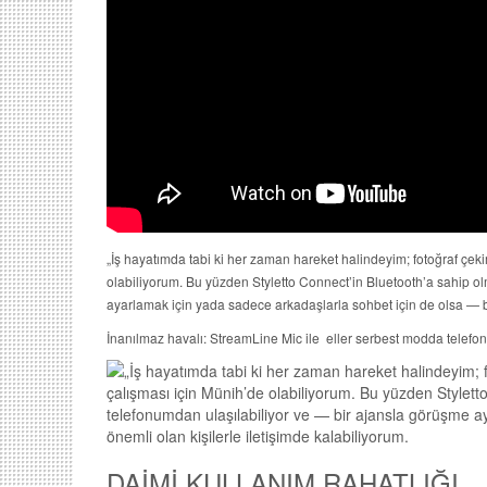
„İş hayatımda tabi ki her zaman hareket halindeyim; fotoğraf çek
olabiliyorum. Bu yüzden Styletto Connect’in Bluetooth’a sahip 
ayarlamak için yada sadece arkadaşlarla sohbet için de olsa — be
İnanılmaz havalı: StreamLine Mic ile eller serbest modda telefon
DAİMİ KULLANIM RAHATLIĞI