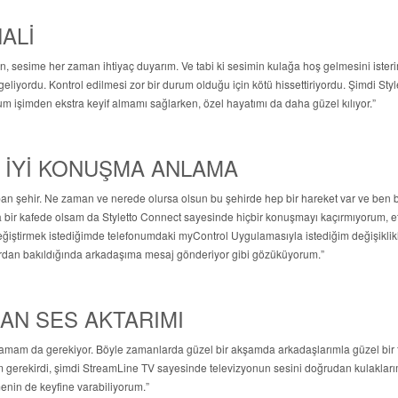
ALİ
, sesime her zaman ihtiyaç duyarım. Ve tabi ki sesimin kulağa hoş gelmesini isteri
liyordu. Kontrol edilmesi zor bir durum olduğu için kötü hissettiriyordu. Şimdi Styl
um işimden ekstra keyif almamı sağlarken, özel hayatımı da daha güzel kılıyor.”
 İYİ KONUŞMA ANLAMA
n şehir. Ne zaman ve nerede olursa olsun bu şehirde hep bir hareket var ve ben 
a bir kafede olsam da Styletto Connect sayesinde hiçbir konuşmayı kaçırmıyorum, e
 değiştirmek istediğimde telefonumdaki myControl Uygulamasıyla istediğim değişiklik
dan bakıldığında arkadaşıma mesaj gönderiyor gibi gözüküyorum.”
AN SES AKTARIMI
amam da gerekiyor. Böyle zamanlarda güzel bir akşamda arkadaşlarımla güzel bir 
gerekirdi, şimdi StreamLine TV sayesinde televizyonun sesini doğrudan kulaklar
enin de keyfine varabiliyorum.”