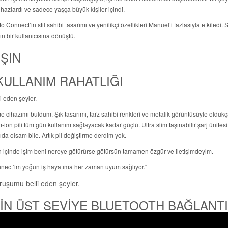
hazlardı ve sadece yaşça büyük kişiler içindi.
o Connect’in stil sahibi tasarımı ve yenilikçi özellikleri Manuel’i fazlasıyla etkiledi. S
n bir kullanıcısına dönüştü.
ŞIN
 KULLANIM RAHATLIĞI
i eden şeyler.
tme cihazımı buldum. Şık tasarımı, tarz sahibi renkleri ve metalik görüntüsüyle oldukç
m-ion pili tüm gün kullanım sağlayacak kadar güçlü. Ultra slim taşınabilir şarj ünitesi
ıda olsam bile. Artık pil değiştirme derdim yok.
ün içinde işim beni nereye götürürse götürsün tamamen özgür ve iletişimdeyim.
nnect’im yoğun iş hayatıma her zaman uyum sağlıyor.“
İN ÜST SEVİYE BLUETOOTH BAĞLANTI