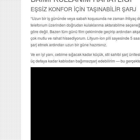
EŞSİZ KONFOR İÇİN TAŞINABİLİR ŞARJ
“Uzun bir iş gününde veya sabah koşusunda ne zaman ihtiyaç duyar
telefonum üzerinden doğrudan kulaklarıma aktarabilme seçeneği
göre değil. Bazen tüm günü film çekiminde geçirip ardından akşa
çok mutlu ve rahat hissediyorum. Lityum-ion pili sayesinde 5 saa
şarj etmek ardından uzun bir güne hazırsınız.
Ve en iyi yanı, cebime sığacak kadar küçük, stil sahibi şarj ünite
üç defaya kadar kablodan bağımsızşarj edebilirim — bu gerçekt