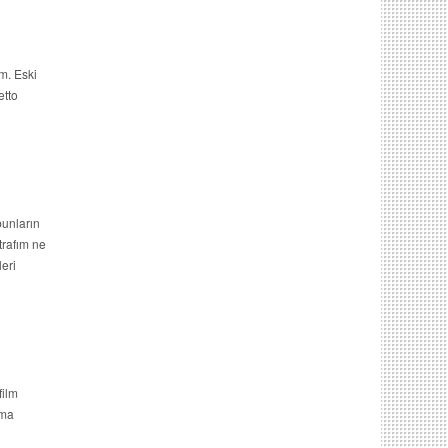
m. Eski
etto
bunların
trafım ne
leri
film
ıma