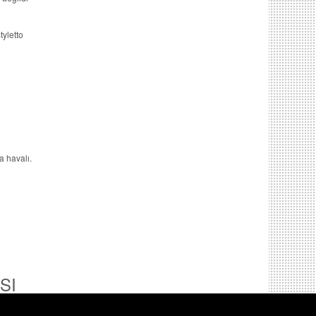
tyletto
a havalı.
SI