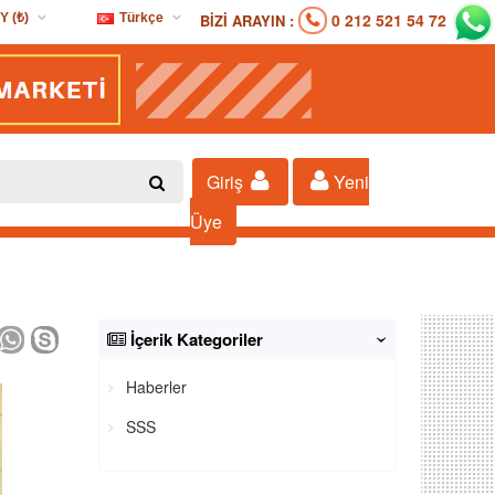
0 212 521 54 72
BİZİ ARAYIN :
Y (₺)
Türkçe
D ($)
Türkçe
R (€)
Y (₺)
P (£)
Giriş
Yeni
Üye
İçerik Kategoriler
‹
Haberler
SSS