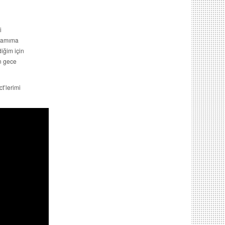
i
gramıma
iğim için
en gece
t’lerimi