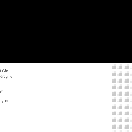
ih’de
 görüşme
!“