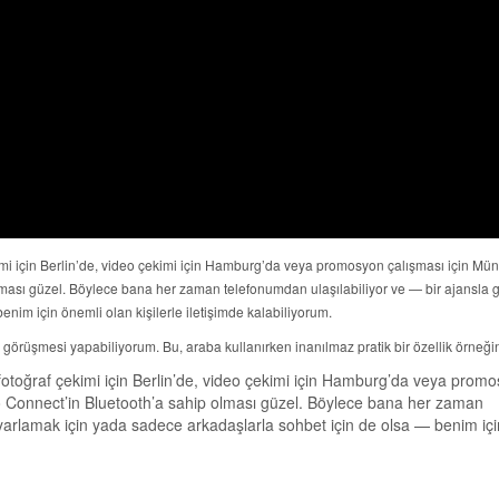
imi için Berlin’de, video çekimi için Hamburg’da veya promosyon çalışması için Mün
olması güzel. Böylece bana her zaman telefonumdan ulaşılabiliyor ve — bir ajansla
nim için önemli olan kişilerle iletişimde kalabiliyorum.
 görüşmesi yapabiliyorum. Bu, araba kullanırken inanılmaz pratik bir özellik örneğin