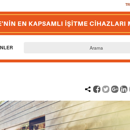
TR
US
EU
TR
GB
NLER