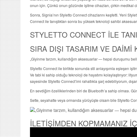
onun için. Çünkü onun gözünde işitme cihazları, çirkin medikal ci
Sonra, Signia’nın Styletto Connect cihazlarını keşfetti. Yeni Stylett
Connect ile tanıştıktan sonra bu yüksek teknoloji sahibi aksesuarı
STYLETTO CONNECT İLE TANI
SIRA DIŞI TASARIM VE DAİMİ
„Giyinme tarzım, kullandığım aksesuarlar — hepsi duruşumu bell
Styletto Connect ile birlikte sonunda stil anlayışımla eşleşen işi
Ve tabi ki sahip olduğu teknoloji de hayatımı kolaylaştırıyor: lityu
sayesinde Styletto Connect’imi rahatlıkla şarj edebiliyorum, dışar
En sevdiğim özelliklerinden biri de Bluetooth’a sahip olması. G
Sette, seyahatte veya ormanda yürüyüşte olsam bile Styletto Co
İLETİŞİMDEN KOPMAMANIZ İÇ