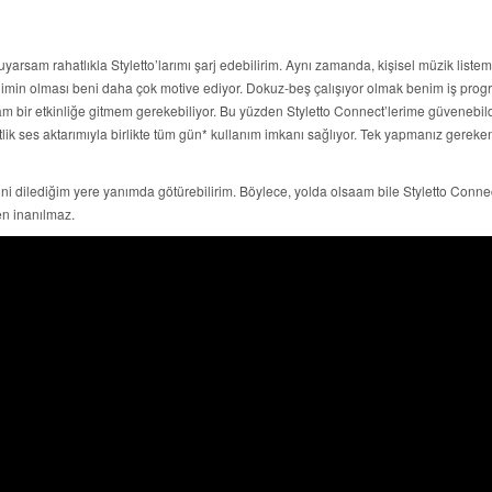
sam rahatlıkla Styletto’larımı şarj edebilirim. Aynı zamanda, kişisel müzik listem
min olması beni daha çok motive ediyor. Dokuz-beş çalışıyor olmak benim iş pro
m bir etkinliğe gitmem gerekebiliyor. Bu yüzden Styletto Connect’lerime güvenebild
tlik ses aktarımıyla birlikte tüm gün* kullanım imkanı sağlıyor. Tek yapmanız gerek
sini dilediğim yere yanımda götürebilirim. Böylece, yolda olsaam bile Styletto Connec
en inanılmaz.