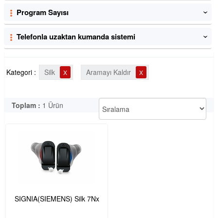
Program Sayısı
‹
Telefonla uzaktan kumanda sistemi
‹
Kategori :
Silk
Aramayı Kaldır
X
X
Toplam :
1 Ürün
SIGNIA(SIEMENS) Silk 7Nx