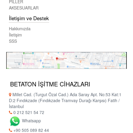
PİLLER
AKSESUARLAR
İletişim ve Destek
Hakkımızda
İletişim
SSS
BETATON İŞİTME CİHAZLARI
Millet Cad. (Turgut Özal Cad.) Ada Saray Apt. No:53 Kat:1
D:2 Fındıkzade (Fındıkzade Tramvay Durağı Karşısı) Fatih /
İstanbul
0 212 521 54 72
Whatsapp
+90 505 089 82 44