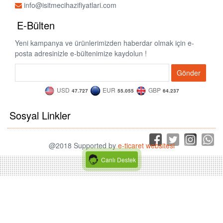
info@isitmecihazifiyatlari.com
E-Bülten
Yeni kampanya ve ürünlerimizden haberdar olmak için e-
posta adresinizle e-bültenimize kaydolun !
Gönder
USD
EUR
GBP
47.727
55.055
64.237
Sosyal Linkler
@2018 Supported by
e-ticaret websitesi
Canlı Destek