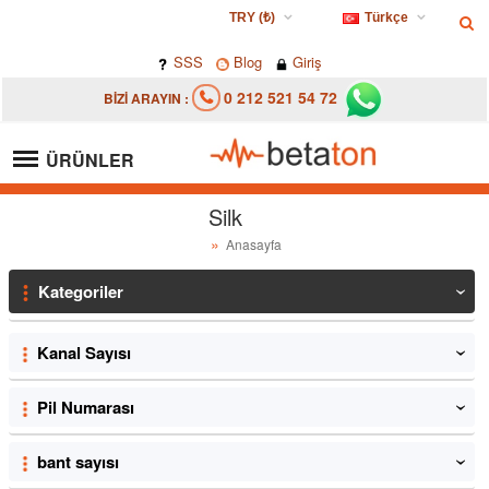
TRY (₺)
Türkçe
USD ($)
Türkçe
SSS
Blog
Giriş
EUR (€)
0 212 521 54 72
BİZİ ARAYIN :
TRY (₺)
GBP (£)
ÜRÜNLER
Silk
Anasayfa
Kategoriler
‹
Kanal Sayısı
‹
Pil Numarası
‹
bant sayısı
‹