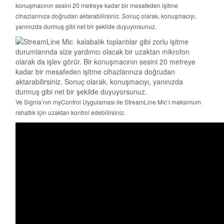
konuşmacının sesini 20 metreye kadar bir mesafeden işitme
cihazlarınıza doğrudan aktarabilirsiniz. Sonuç olarak, konuşmacıyı,
yanınızda durmuş gibi net bir şekilde duyuyorsunuz.
Ve Signia’nın myControl Uygulaması ile StreamLine Mic’i maksimum
rahatlık için uzaktan kontrol edebilirsiniz.