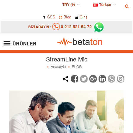
TRY (₺)
Türkçe
USD ($)
Türkçe
SSS
Blog
Giriş
EUR (€)
0 212 521 54 72
BİZİ ARAYIN :
TRY (₺)
GBP (£)
ÜRÜNLER
StreamLine Mic
Anasayfa
BLOG