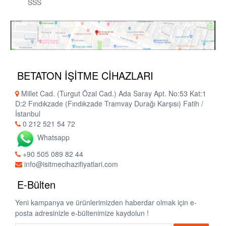
SSS
BETATON İŞİTME CİHAZLARI
Millet Cad. (Turgut Özal Cad.) Ada Saray Apt. No:53 Kat:1
D:2 Fındıkzade (Fındıkzade Tramvay Durağı Karşısı) Fatih /
İstanbul
0 212 521 54 72
Whatsapp
+90 505 089 82 44
info@isitmecihazifiyatlari.com
E-Bülten
Yeni kampanya ve ürünlerimizden haberdar olmak için e-
posta adresinizle e-bültenimize kaydolun !