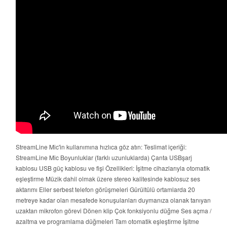
StreamLine Mic'in kullanımına hızlıca göz atın: Teslimat içeriği:
StreamLine Mic Boyunluklar (farklı uzunluklarda) Çanta USBşarj
kablosu USB güç kablosu ve fişi Özellikleri: İşitme cihazlarıyla otomatik
eşleştirme Müzik dahil olmak üzere stereo kalitesinde kablosuz ses
aktarımı Eller serbest telefon görüşmeleri Gürültülü ortamlarda 20
metreye kadar olan mesafede konuşulanları duymanıza olanak tanıyan
uzaktan mikrofon görevi Dönen klip Çok fonksiyonlu düğme Ses açma /
azaltma ve programlama düğmeleri Tam otomatik eşleştirme İşitme