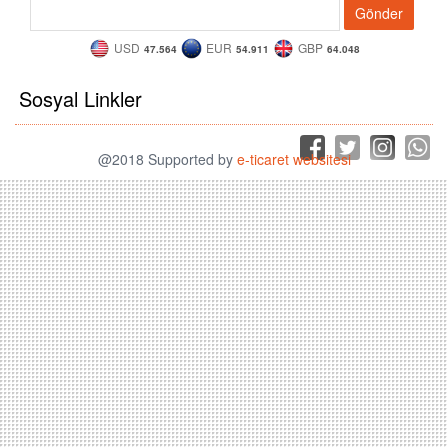
Gönder
USD
EUR
GBP
47.564
54.911
64.048
Sosyal Linkler
@2018 Supported by
e-ticaret websitesi