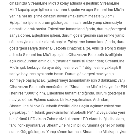
cihazınızla StreamLine Mic’i 3 kolay adımda eşleştirin: StreamLine
Mic’i kapatıp açın İşitme cihazlarını kapatın ve açın StreamLine Mic’in
yanına her iki işitme cihazını koyun (maksimum mesafe: 20 cm)
Eşleştirme işlemi, durum göstergesinin sarı renkte yanıp sönmesiyle
otomatik olarak başlar. Eşleştirme tamamlandığında, durum göstergesi
sarıya döner. Eşleştirme işlemi, durum göstergesinin sarı renkte yanıp
sönmesiyle otomatik olarak başlar. Eşleştirme tamamlandığında, durum
göstergesi sarıya döner. Bluetooth cihazınızla (ör. Akıllı telefon) 3 kolay
adımda StreamLine Mic’i eşleştirin: Cihazınızın Bluetooth özelliğinin
açık olduğundan emin olun (“ayarlar” menüsü üzerinden) StreamLine
Mic’in çok fonksiyonlu ayar düğmesine ve “+” düğmesine yaklaşık 6
saniye boyunca aynı anda basın. Durum göstergesi mavi yanıp
sönmeye başlayacak. (Eşleştirmeyi tamamlamak için 3 dakikanız var.)
Cihazınızın Bluetooth menüsündeki “StreamLine Mic” e tıklayın (bir PIN
istenirse “0000” girin). Eşleştirme tamamlandığında, durum göstergesi
maviye döner. Eşleme sadece bir kez yapılmalıdır. Ardından,
StreamLine Mic ve Bluetooth özellikli cihaz açılır açılmaz eşleştirme
gerçekleştirilir. Teknik gereksinimler: Bluetooth FW 4.2 veya daha yeni
bir sürümü LED ekran Zahmetsiz kullanım: LED ekran bağlı cihazlara,
farklı fonksiyonlara ve StreamLine Mic’in pil durumuna genel bir bakış
sunar. Güç göstergesi Yanıp sönen turuncu: StreamLine Mic kapalıyken