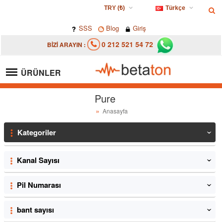
TRY (₺)
Türkçe
USD ($)
Türkçe
SSS
Blog
Giriş
EUR (€)
0 212 521 54 72
BİZİ ARAYIN :
TRY (₺)
GBP (£)
ÜRÜNLER
Pure
Anasayfa
Kategoriler
‹
Kanal Sayısı
‹
Pil Numarası
‹
bant sayısı
‹