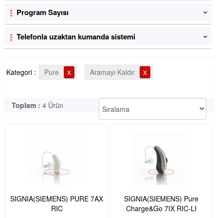
Program Sayısı
‹
Telefonla uzaktan kumanda sistemi
‹
Kategori :
Pure
Aramayı Kaldır
X
X
Toplam :
4 Ürün
SIGNIA(SIEMENS) PURE 7AX
SIGNIA(SIEMENS) Pure
RIC
Charge&Go 7IX RIC-LI