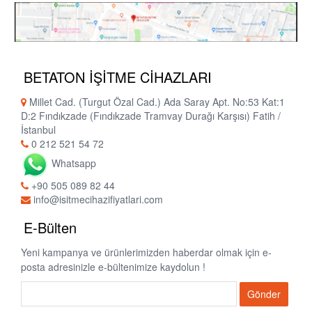
BETATON İŞİTME CİHAZLARI
Millet Cad. (Turgut Özal Cad.) Ada Saray Apt. No:53 Kat:1
D:2 Fındıkzade (Fındıkzade Tramvay Durağı Karşısı) Fatih /
İstanbul
0 212 521 54 72
Whatsapp
+90 505 089 82 44
info@isitmecihazifiyatlari.com
E-Bülten
Yeni kampanya ve ürünlerimizden haberdar olmak için e-
posta adresinizle e-bültenimize kaydolun !
Gönder