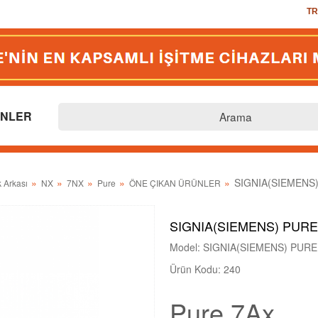
TR
US
EU
TR
GB
NLER
SIGNIA(SIEMENS)
k Arkası
NX
7NX
Pure
ÖNE ÇIKAN ÜRÜNLER
SIGNIA(SIEMENS) PURE
Model: SIGNIA(SIEMENS) PURE
Ürün Kodu: 240
Pure 7Ax.