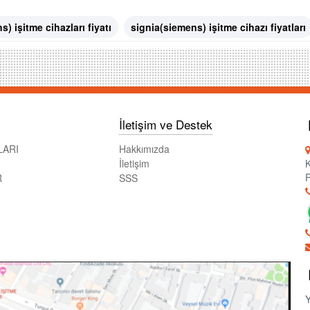
) işitme cihazları fiyatı
signia(siemens) işitme cihazı fiyatları
İletişim ve Destek
LARI
Hakkımızda
İletişim
K
F
R
SSS
Y