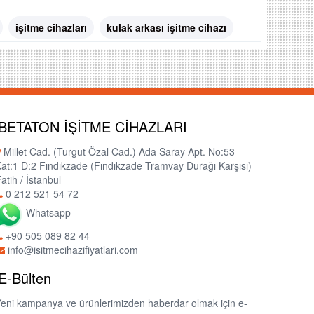
işitme cihazları
kulak arkası işitme cihazı
BETATON İŞİTME CİHAZLARI
Millet Cad. (Turgut Özal Cad.) Ada Saray Apt. No:53
at:1 D:2 Fındıkzade (Fındıkzade Tramvay Durağı Karşısı)
atih / İstanbul
0 212 521 54 72
Whatsapp
+90 505 089 82 44
info@isitmecihazifiyatlari.com
E-Bülten
eni kampanya ve ürünlerimizden haberdar olmak için e-