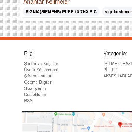
Anahtar Kelimeler
SIGNIA(SIEMENS) PURE 10 7NX RIC
signia(siemens
Bilgi
Kategoriler
Şartlar ve Koşullar
İŞİTME CİHAZ
Üyelik Sözleşmesi
PİLLER
Şifremi unuttum
AKSESUARLA
Ödeme Bilgileri
Siparişlerim
Desteklerim
RSS