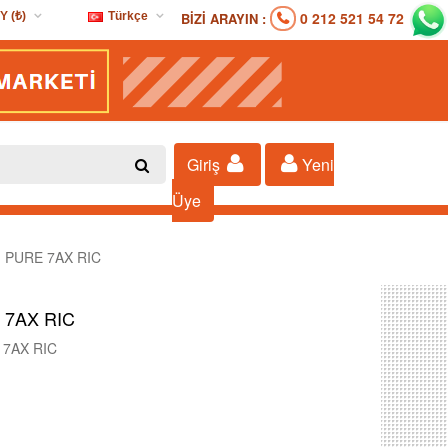
0 212 521 54 72
BİZİ ARAYIN :
Y (₺)
Türkçe
D ($)
Türkçe
R (€)
Y (₺)
P (£)
Giriş
Yeni
Üye
 PURE 7AX RIC
 7AX RIC
 7AX RIC