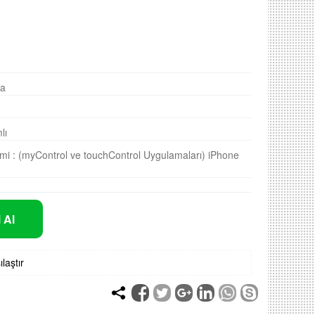
a
lı
mi :
(myControl ve touchControl Uygulamaları) iPhone
 Al
ılaştır