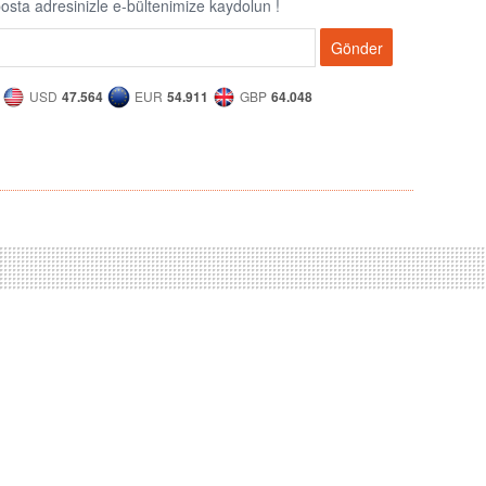
osta adresinizle e-bültenimize kaydolun !
Gönder
USD
47.564
EUR
54.911
GBP
64.048